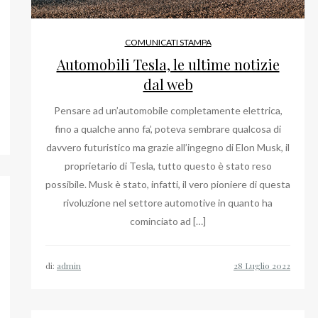
COMUNICATI STAMPA
Automobili Tesla, le ultime notizie
dal web
me
zie
Pensare ad un’automobile completamente elettrica,
fino a qualche anno fa’, poteva sembrare qualcosa di
simo
davvero futuristico ma grazie all’ingegno di Elon Musk, il
mbella,
proprietario di Tesla, tutto questo è stato reso
ignore
possibile. Musk è stato, infatti, il vero pioniere di questa
rivoluzione nel settore automotive in quanto ha
mo
cominciato ad […]
no
di:
admin