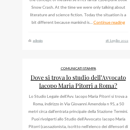
Snow Crash. At the time we were only talking about
literature and science fiction. Today the situation is a
Da
bit different because mankind is…
Continue reading
Mar
ne
di:
admin
Me
Da
Wo
Ec
COMUNICATI STAMPA
Fo
Dove si trova lo studio dell’Avvocato
Dt
Iacopo Maria Pitorri a Roma?
Soc
Lo Studio Legale dell’Avv. Iacopo Maria Pitorri si trova a
Roma, indirizzo in Via Giovanni Amendola n 95, a 50
metri circa dall’entrata principale della Stazione Termini.
Puoi rivolgerti allo Studio dell’Avvocato Iacopo Maria
Pitorri (cassazionista, iscritto nell’elenco dei difensori di