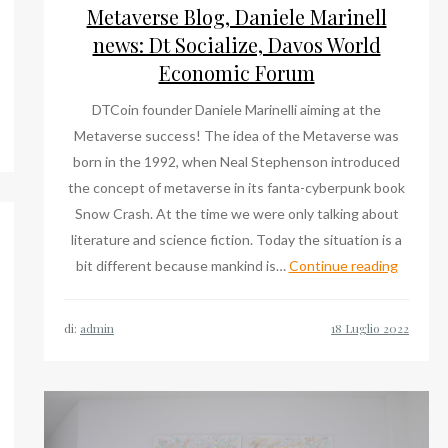
le
Metaverse Blog, Daniele Marinell
volte
news: Dt Socialize, Davos World
che
Economic Forum
niele
ne
inelli
DTCoin founder Daniele Marinelli aiming at the
abbiamo
ws:
Metaverse success! The idea of the Metaverse was
parlato
taverse,
born in the 1992, when Neal Stephenson introduced
vos
the concept of metaverse in its fanta-cyberpunk book
rld
Snow Crash. At the time we were only talking about
onomic
literature and science fiction. Today the situation is a
rum,
Metave
bit different because mankind is…
Continue reading
Blog,
ialize
Daniele
di:
admin
Marinell
news:
Dt
Socialize
Davos