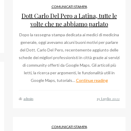
COMUNICATI STAMPA
Dott Carlo Del Pero a Latina, tutte le
volte che ne abbiamo parlato
vocato
vide
Dopo la rassegna stampa dedicata ai medici di medicina
nalba:
generale, oggi avevamo alcuni buoni motivi per parlare
del Dott. Carlo Del Pero, recentemente aggiunto delle
itto
schede dei migliori professionisti in città grazie ai servizi
di community offerti da Google Maps. Gli articoli più
sa
letti, la ricerca per argomenti, le funzionalità utili in
iliare
Dott
Google Maps, tutorials…
Continue reading
Carlo
Del
di:
admin
Pero
a
Latina,
tutte
COMUNICATI STAMPA