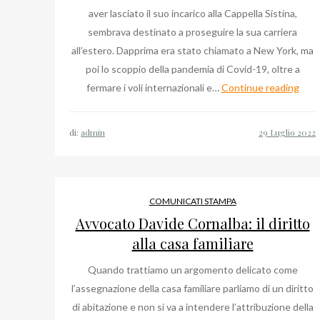
aver lasciato il suo incarico alla Cappella Sistina,
sembrava destinato a proseguire la sua carriera
all’estero. Dapprima era stato chiamato a New York, ma
poi lo scoppio della pandemia di Covid-19, oltre a
Ulti
fermare i voli internazionali e…
Continue reading
Noti
su
di:
admin
Mas
Palo
Mons
al
COMUNICATI STAMPA
Duo
Avvocato Davide Cornalba: il diritto
di
alla casa familiare
Mila
Quando trattiamo un argomento delicato come
l’assegnazione della casa familiare parliamo di un diritto
di abitazione e non si va a intendere l’attribuzione della