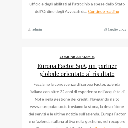
ufficio e degli abilitati al Patrocinio a spese dello Stato
Dov
dell’Ordine degli Avvocati di…
Continue reading
si
trov
di:
admin
lo
stud
dell’
Iaco
COMUNICATI STAMPA
Mari
Europa Factor SpA, un partner
Pitor
globale orientato al risultato
a
Facciamo la conoscenza di Europa Factor, azienda
Rom
italiana con oltre 22 anni di esperienza nell’acquisto di
Npl e nella gestione dei crediti. Navigando il sito
www.europafactor.it troviamo la storia, la descrizione
dei servizi e le ultime notizie sull’azienda. Europa Factor
è un’azienda italiana attiva nella gestione, nel recupero