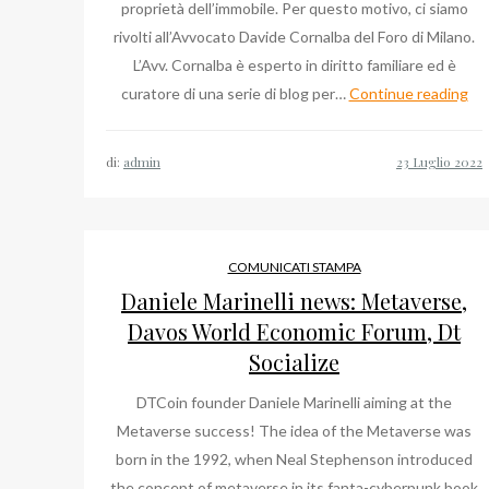
proprietà dell’immobile. Per questo motivo, ci siamo
rivolti all’Avvocato Davide Cornalba del Foro di Milano.
L’Avv. Cornalba è esperto in diritto familiare ed è
Av
curatore di una serie di blog per…
Continue reading
Da
Cor
di:
admin
il
dir
alla
ca
COMUNICATI STAMPA
fam
Daniele Marinelli news: Metaverse,
Davos World Economic Forum, Dt
Socialize
DTCoin founder Daniele Marinelli aiming at the
Metaverse success! The idea of the Metaverse was
born in the 1992, when Neal Stephenson introduced
the concept of metaverse in its fanta-cyberpunk book