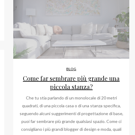
World
e
Econom
Forum
a
io
Avvocato
po
a
BLOG
ri
Come far sembrare più grande una
piccola stanza?
a?
Che tu stia parlando di un monolocale di 20 metri
quadrati, di una piccola casa o di una stanza specifica,
seguendo alcuni suggerimenti di progettazione di base,
puoi far sembrare più grande qualsiasi spazio. Come ci
consigliano i più grandi blogger di design e moda, quali