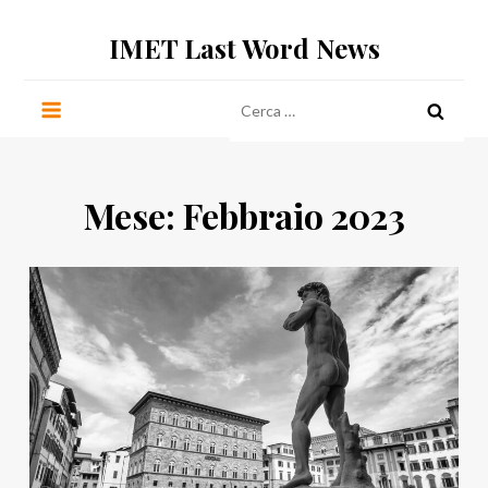
Salta
IMET Last Word News
al
contenuto
Ricerca
per:
Mese:
Febbraio 2023