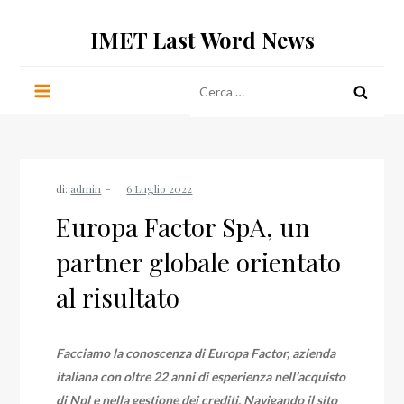
Salta
IMET Last Word News
al
contenuto
Ricerca
per:
di:
admin
Europa Factor SpA, un
partner globale orientato
al risultato
Facciamo la conoscenza di Europa Factor, azienda
italiana con oltre 22 anni di esperienza nell’acquisto
di Npl e nella gestione dei crediti. Navigando il sito