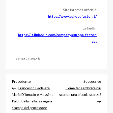
Sito internet ufficiale:
https://www.europafactor.it/
LinkedIn:
https://it.linkedin.com/company/europa-factor-
spa
Senza categoria
Navigazione
Articolo
Articol
Precedente
Successivo
precedente
success
Francesco Gadaleta,
Come far sembrare più
articoli
Mario D’Ignazio e Massimo
grande una piccola stanza?
Palombella nella rassegna
stampa del professore