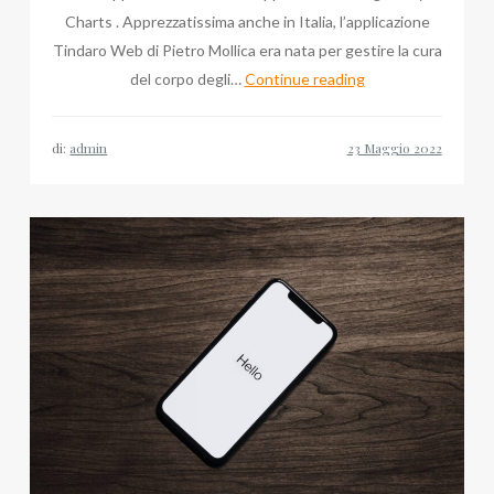
Charts . Apprezzatissima anche in Italia, l’applicazione
Tindaro Web di Pietro Mollica era nata per gestire la cura
Pietro
del corpo degli…
Continue reading
Mollica:
Tindaro
di:
admin
Web
è
l’app
del
mese
in
Germania!