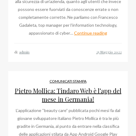
alla sicurezza di un’azienda, quanto agli utenti che invece
possono essere fuorviati da conoscenze errate o non
completamente corrette. Ne parliamo con Francesco
Gadaleta, top manager per l’information technology,
Francesco
appassionato di cyber…
Continue reading
Gadaleta,
i
di:
admin
falsi
miti
sulla
sicurezza
COMUNICATI STAMPA
informatica
Pietro Mollica: Tindaro Web è l’app del
mese in Germania!
L’applicazione “beauty care” pubblicata pochi mesi fa dal
giovane sviluppatore italiano Pietro Mollica è tra le più
gradite in Germania, al punto da entrare nella classifica
delle applicazioni stilata da App Android Google Play