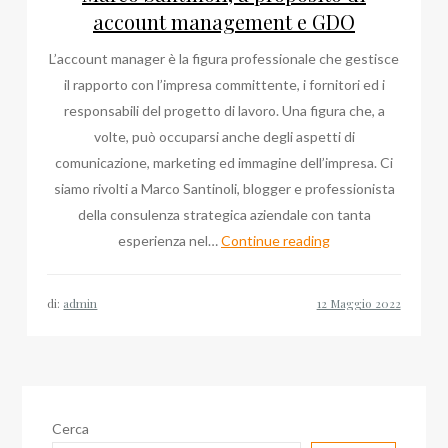
del
account management e GDO
direttore
L’account manager è la figura professionale che gestisce
il rapporto con l’impresa committente, i fornitori ed i
responsabili del progetto di lavoro. Una figura che, a
volte, può occuparsi anche degli aspetti di
comunicazione, marketing ed immagine dell’impresa. Ci
siamo rivolti a Marco Santinoli, blogger e professionista
della consulenza strategica aziendale con tanta
Marco
esperienza nel…
Continue reading
Santinoli,
a
di:
admin
proposito
di
account
management
e
Cerca
GDO