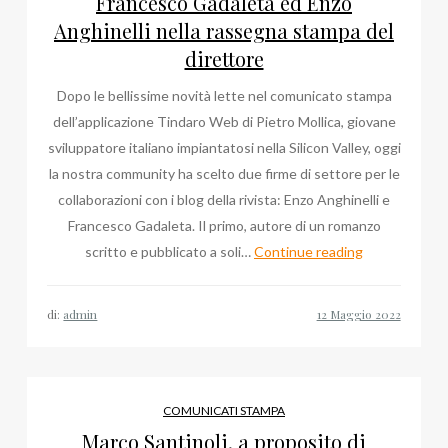
Francesco Gadaleta ed Enzo
Anghinelli nella rassegna stampa del
direttore
Dopo le bellissime novità lette nel comunicato stampa
dell’applicazione Tindaro Web di Pietro Mollica, giovane
sviluppatore italiano impiantatosi nella Silicon Valley, oggi
la nostra community ha scelto due firme di settore per le
collaborazioni con i blog della rivista: Enzo Anghinelli e
Francesco Gadaleta. Il primo, autore di un romanzo
Francesco
scritto e pubblicato a soli…
Continue reading
Gadaleta
ed
di:
admin
Enzo
Anghinelli
nella
rassegna
COMUNICATI STAMPA
stampa
Marco Santinoli, a proposito di