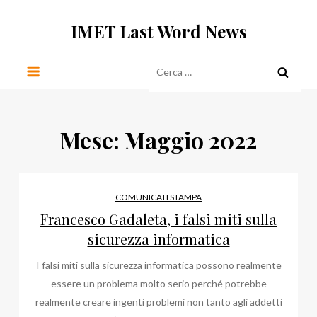
Salta
IMET Last Word News
al
contenuto
Ricerca
per:
Mese:
Maggio 2022
COMUNICATI STAMPA
Francesco Gadaleta, i falsi miti sulla
sicurezza informatica
I falsi miti sulla sicurezza informatica possono realmente
essere un problema molto serio perché potrebbe
realmente creare ingenti problemi non tanto agli addetti