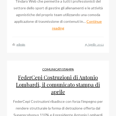
Tindaro Web che permette a tutti i professionisti del
settore dello sport di gestire gli allenamenti e le attività
agonistiche del proprio team utilizzando una comoda
applicazione di trasmissione di contenuti in…
Continue
L’app
reading
Tindaro
Web
di:
admin
di
Pietro
Mollica
per
COMUNICATI STAMPA
lo
FederCepi Costruzioni di Antonio
sport
Lombardi, il comunicato stampa di
aprile
FederCepi Costruzioni ribadisce con forza l’impegno per
rendere strutturale la forma di detrazione offerta dal
Superecobonus 110% e il presidente Antonio Lombardi