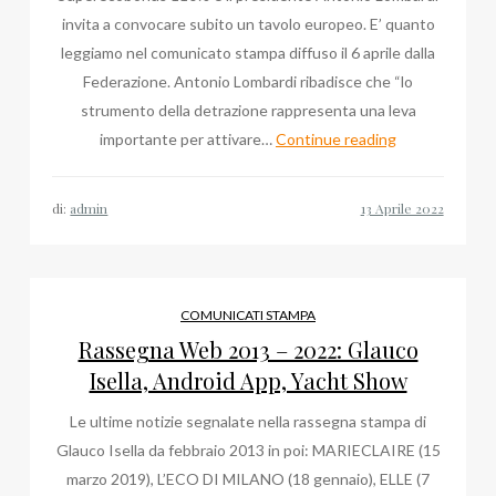
invita a convocare subito un tavolo europeo. E’ quanto
leggiamo nel comunicato stampa diffuso il 6 aprile dalla
Federazione. Antonio Lombardi ribadisce che “lo
strumento della detrazione rappresenta una leva
FederCepi
importante per attivare…
Continue reading
Costruzioni
di
di:
admin
Antonio
Lombardi,
il
comunicato
COMUNICATI STAMPA
stampa
Rassegna Web 2013 – 2022: Glauco
di
Isella, Android App, Yacht Show
aprile
Le ultime notizie segnalate nella rassegna stampa di
Glauco Isella da febbraio 2013 in poi: MARIECLAIRE (15
marzo 2019), L’ECO DI MILANO (18 gennaio), ELLE (7