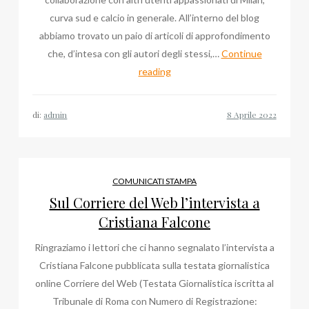
curva sud e calcio in generale. All’interno del blog
abbiamo trovato un paio di articoli di approfondimento
che, d’intesa con gli autori degli stessi,…
Continue
Online
reading
il
blog
di:
admin
del
Milan
di
Enzo
COMUNICATI STAMPA
Anghinelli
Sul Corriere del Web l’intervista a
Cristiana Falcone
Ringraziamo i lettori che ci hanno segnalato l’intervista a
Cristiana Falcone pubblicata sulla testata giornalistica
online Corriere del Web (Testata Giornalistica iscritta al
Tribunale di Roma con Numero di Registrazione: