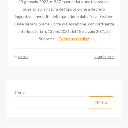
13 gennaio 2022, n. 927, hanno dato una risposta al
quesito sulla natura dell’opposizione a decreto
ingiuntivo. Investita della questione dalla Terza Sezione
Civile della Suprema Corte di Cassazione, con l’ordinanza
interlocutoria n. 13556/2021 del 18 maggio 2021, la
Blog
Suprema…
Continue reading
Avvocato,
Davide
di:
admin
Cornalba
e
Bruno
Mafrici
su
Cerca
Sezione
CERCA
Civile
Cassazione