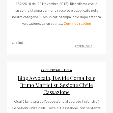
182/2018 del 22 Novembre 2018). Ricordiamo che le
rassegne stampa vengono raccolte e pubblicate nella
nostra categoria “Comunicati Stampa” solo dopo attenta
Sul
valutazione. La rassegna…
Continue reading
Corriere
del
di:
admin
Web
l’intervista
a
Cristiana
Falcone
COMUNICATI STAMPA
Blog Avvocato, Davide Cornalba e
Bruno Mafrici su Sezione Civile
Cassazione
Qual è la natura dell’opposizione al decreto ingiuntivo?
Le Sezioni Unite della Corte di Cassazione, con sentenza