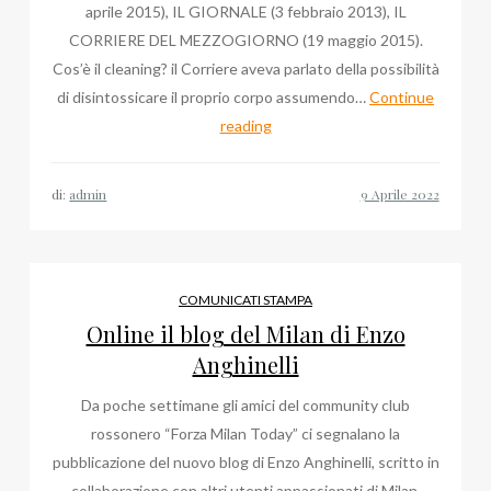
aprile 2015), IL GIORNALE (3 febbraio 2013), IL
CORRIERE DEL MEZZOGIORNO (19 maggio 2015).
Cos’è il cleaning? il Corriere aveva parlato della possibilità
di disintossicare il proprio corpo assumendo…
Continue
Rassegna
reading
Web
2013
di:
admin
–
2022:
Glauco
Isella,
COMUNICATI STAMPA
Android
Online il blog del Milan di Enzo
App,
Anghinelli
Yacht
Da poche settimane gli amici del community club
Show
rossonero “Forza Milan Today” ci segnalano la
pubblicazione del nuovo blog di Enzo Anghinelli, scritto in
collaborazione con altri utenti appassionati di Milan,