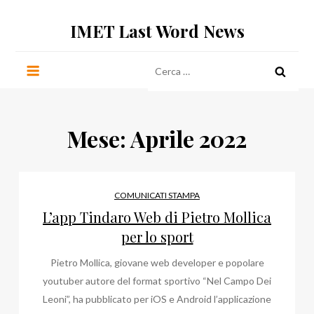
Salta
IMET Last Word News
al
contenuto
Ricerca
per:
Mese:
Aprile 2022
COMUNICATI STAMPA
L’app Tindaro Web di Pietro Mollica
per lo sport
Pietro Mollica, giovane web developer e popolare
youtuber autore del format sportivo “Nel Campo Dei
Leoni”, ha pubblicato per iOS e Android l’applicazione