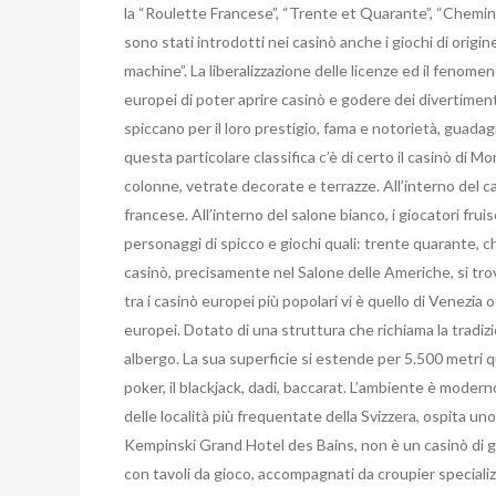
la “Roulette Francese”, “Trente et Quarante”, “Chemin d
sono stati introdotti nei casinò anche i giochi di origi
machine”. La liberalizzazione delle licenze ed il fenom
europei di poter aprire casinò e godere dei divertimenti
spiccano per il loro prestigio, fama e notorietà, guada
questa particolare classifica c’è di certo il casinò di Mo
colonne, vetrate decorate e terrazze. All’interno del 
francese. All’interno del salone bianco, i giocatori frui
personaggi di spicco e giochi quali: trente quarante, c
casinò, precisamente nel Salone delle Americhe, si tro
tra i casinò europei più popolari vi è quello di Venezia 
europei. Dotato di una struttura che richiama la tradiz
albergo. La sua superficie si estende per 5.500 metri qua
poker, il blackjack, dadi, baccarat. L’ambiente è mode
delle località più frequentate della Svizzera, ospita uno
Kempinski Grand Hotel des Bains, non è un casinò di gr
con tavoli da gioco, accompagnati da croupier specializz