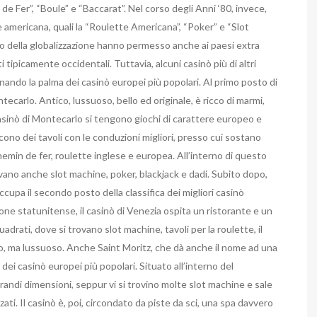
e Fer”, “Boule” e “Baccarat”. Nel corso degli Anni ‘80, invece,
ne americana, quali la “Roulette Americana”, “Poker” e “Slot
eno della globalizzazione hanno permesso anche ai paesi extra
 tipicamente occidentali. Tuttavia, alcuni casinò più di altri
gnando la palma dei casinò europei più popolari. Al primo posto di
ntecarlo. Antico, lussuoso, bello ed originale, è ricco di marmi,
casinò di Montecarlo si tengono giochi di carattere europeo e
scono dei tavoli con le conduzioni migliori, presso cui sostano
hemin de fer, roulette inglese e europea. All’interno di questo
vano anche slot machine, poker, blackjack e dadi. Subito dopo,
occupa il secondo posto della classifica dei migliori casinò
ione statunitense, il casinò di Venezia ospita un ristorante e un
drati, dove si trovano slot machine, tavoli per la roulette, il
rno, ma lussuoso. Anche Saint Moritz, che dà anche il nome ad una
 dei casinò europei più popolari. Situato all’interno del
andi dimensioni, seppur vi si trovino molte slot machine e sale
ati. Il casinò è, poi, circondato da piste da sci, una spa davvero