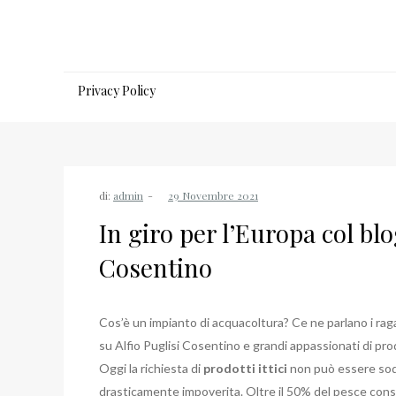
Salta
al
contenuto
Privacy Policy
di:
admin
In giro per l’Europa col blo
Cosentino
Cos’è un impianto di acquacoltura? Ce ne parlano i raga
su Alfio Puglisi Cosentino e grandi appassionati di prodot
Oggi la richiesta di
prodotti ittici
non può essere sodd
drasticamente impoverita. Oltre il 50% del pesce cons