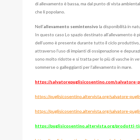
di allevamento è bassa, ma dal punto di vista ambiental
che li popolano.
Nell’
allevamento semintensivo
la disponibilità in n
In questo caso Lo spazio destinato all’allevamento è più
dell’uomo è presente durante tutto il ciclo produttivo, d
attraverso l’uso di impianti di ossigenazione e depuraz
sono molto ridotte e si tratta per lo più di vasche in 
sommerse o galleggianti per l’allevamento in mare.
https://salvatorepuglisicosentino.com/salvatore-p
https://puglisicosentino.altervista.org/salvatore-pug
https://puglisicosentino.altervista.org/salvatore-pugl
https://puglisicosentino.altervista.org/prodotti-tip