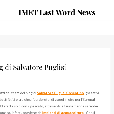
IMET Last Word News
g di Salvatore Puglisi
zzi del team del blog di
Salvatore Puglisi Cosentino
, già attivi
ti ittici oltre che, ricorderete, di viaggi in giro per l’Europa!
isfatta solo con il pescato, altrimenti la fauna marina sarebbe
umato, infatti, proviene da
impianti di acquacoltura
.
Con il