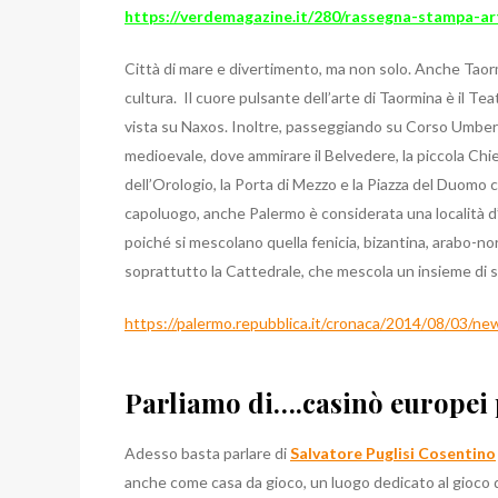
https://verdemagazine.it/280/rassegna-stampa-art
Città di mare e divertimento, ma non solo. Anche Taormina
cultura. Il cuore pulsante dell’arte di Taormina è il T
vista su Naxos. Inoltre, passeggiando su Corso Umberto I
medioevale, dove ammirare il Belvedere, la piccola Chie
dell’Orologio, la Porta di Mezzo e la Piazza del Duomo c
capoluogo, anche Palermo è considerata una località d’ar
poiché si mescolano quella fenicia, bizantina, arabo-no
soprattutto la Cattedrale, che mescola un insieme di sti
https://palermo.repubblica.it/cronaca/2014/08/03/new
Parliamo di….casinò europei 
Adesso basta parlare di
Salvatore Puglisi Cosentino
anche come casa da gioco, un luogo dedicato al gioco d’a