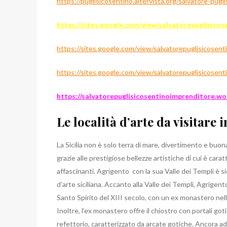
https://puglisicosentino.altervista.org/salvatore-pugl
https://sites.google.com/view/salvatorepuglisicos
https://sites.google.com/view/salvatorepuglisicosen
https://sites.google.com/view/salvatorepuglisicosent
https://salvatorepuglisicosentinoimprenditore.w
Le località d’arte da visitare i
La Sicilia non è solo terra di mare, divertimento e buona 
grazie alle prestigiose bellezze artistiche di cui è carat
affascinanti. Agrigento con la sua Valle dei Templi è si
d’arte siciliana. Accanto alla Valle dei Templi, Agrigent
Santo Spirito del XIII secolo, con un ex monastero nelle
Inoltre, l’ex monastero offre il chiostro con portali got
refettorio, caratterizzato da arcate gotiche. Ancora ad 