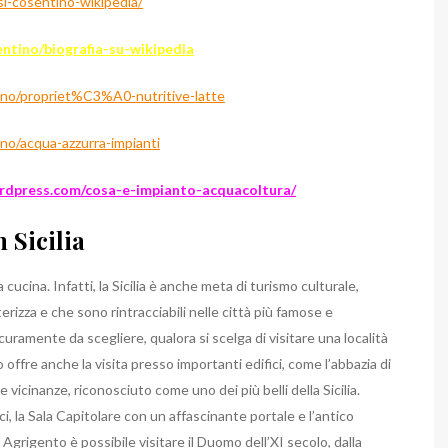
isi-cosentino-wikipedia/
entino/biografia-su-wikipedia
tino/propriet%C3%A0-nutritive-latte
ino/acqua-azzurra-impianti
ordpress.com/cosa-e-impianto-acquacoltura/
n Sicilia
cucina. Infatti, la Sicilia è anche meta di turismo culturale,
terizza e che sono rintracciabili nelle città più famose e
curamente da scegliere, qualora si scelga di visitare una località
o offre anche la visita presso importanti edifici, come l’abbazia di
 vicinanze, riconosciuto come uno dei più belli della Sicilia.
ici, la Sala Capitolare con un affascinante portale e l’antico
Agrigento è possibile visitare il Duomo dell’XI secolo, dalla