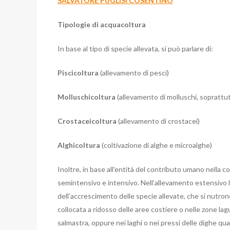
SALVATORE PUGLISI COSENTINO
Tipologie di acquacoltura
In base al tipo di specie allevata, si può parlare di:
Piscicoltura
(allevamento di pesci)
Molluschicoltura
(allevamento di molluschi, soprattu
Crostaceicoltura
(allevamento di crostacei)
Alghicoltura
(coltivazione di alghe e microalghe)
Inoltre, in base all’entità del contributo umano nella co
semintensivo e intensivo. Nell’allevamento estensivo l’
dell’accrescimento delle specie allevate, che si nutr
collocata a ridosso delle aree costiere o nelle zone la
salmastra, oppure nei laghi o nei pressi delle dighe q