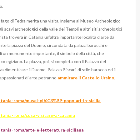
o.
fago di Fedra merita una visita, insieme al Museo Archeologico
i scavi archeologici della valle dei Templi e altri siti archeologici
rista troverà in Catania un’altra importante località d’arte da
mente la piazza del Duomo, circondata da palazzi barocchi e
i, di un monumento importante, il simbolo della città, che
 egiziano. La piazza, poi, si completa con il Palazzo del
za dimenticare il Duomo, Palazzo Biscari, di stile barocco ed il
i appassionati di arte potranno
ammirare il Castello Ursino
,
catania-roma/musei-pi%C3%B9-popolari-in-sicilia
atania-roma/cosa-visitare-a-catania
atania-roma/arte-e-letteratura-siciliana