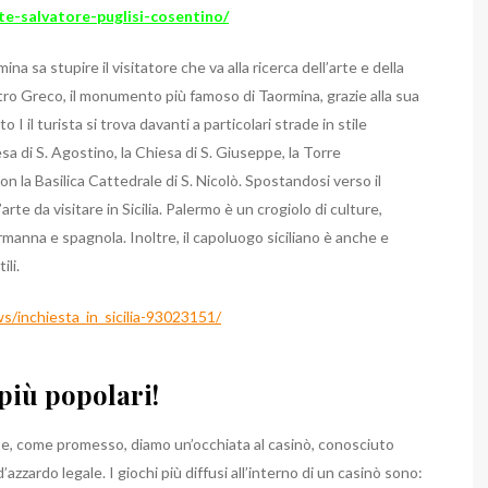
e-salvatore-puglisi-cosentino/
 sa stupire il visitatore che va alla ricerca dell’arte e della
eatro Greco, il monumento più famoso di Taormina, grazie alla sua
 il turista si trova davanti a particolari strade in stile
sa di S. Agostino, la Chiesa di S. Giuseppe, la Torre
on la Basilica Cattedrale di S. Nicolò. Spostandosi verso il
te da visitare in Sicilia. Palermo è un crogiolo di culture,
rmanna e spagnola. Inoltre, il capoluogo siciliano è anche e
li.
s/inchiesta_in_sicilia-93023151/
più popolari!
e, come promesso, diamo un’occhiata al casinò, conosciuto
zzardo legale. I giochi più diffusi all’interno di un casinò sono: