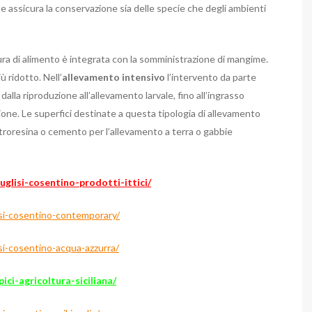
e assicura la conservazione sia delle specie che degli ambienti
atura di alimento è integrata con la somministrazione di mangime.
 ridotto. Nell’
allevamento intensivo
l’intervento da parte
alla riproduzione all’allevamento larvale, fino all’ingrasso
ione. Le superfici destinate a questa tipologia di allevamento
vetroresina o cemento per l’allevamento a terra o gabbie
uglisi-cosentino-prodotti-ittici/
lisi-cosentino-contemporary/
isi-cosentino-acqua-azzurra/
ici-agricoltura-siciliana/