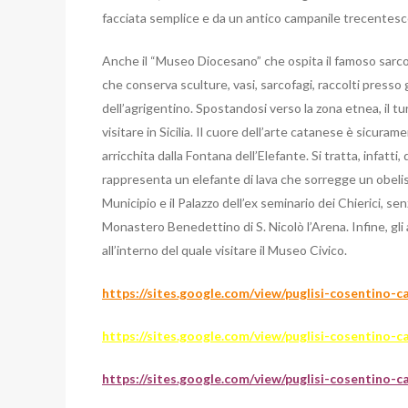
facciata semplice e da un antico campanile trecentesc
Anche il “Museo Diocesano” che ospita il famoso sarco
che conserva sculture, vasi, sarcofagi, raccolti presso gl
dell’agrigentino. Spostandosi verso la zona etnea, il tu
visitare in Sicilia. Il cuore dell’arte catanese è sicura
arricchita dalla Fontana dell’Elefante. Si tratta, infatt
rappresenta un elefante di lava che sorregge un obelisco
Municipio e il Palazzo dell’ex seminario dei Chierici, sen
Monastero Benedettino di S. Nicolò l’Arena. Infine, gl
all’interno del quale visitare il Museo Civico.
https://sites.google.com/view/puglisi-cosentino-
https://sites.google.com/view/puglisi-cosentino-c
https://sites.google.com/view/puglisi-cosentino-c