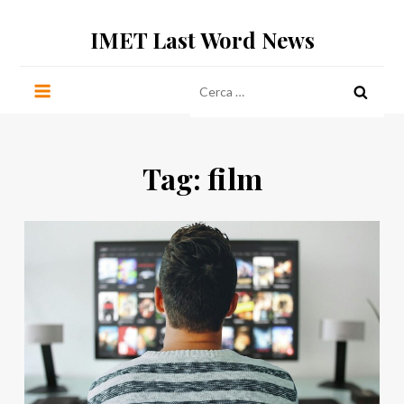
Salta
IMET Last Word News
al
contenuto
Ricerca
per:
Tag:
film