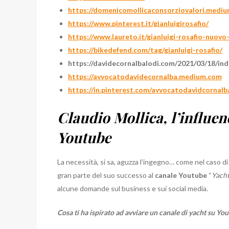
https://domenicomollicaconsorziovalori.medi
https://www.pinterest.it/gianluigirosafio/
https://www.laureto.it/gianluigi-rosafio-nuov
https://bikedefend.com/tag/gianluigi-rosafio/
https://davidecornalbalodi.com/2021/03/18/in
https://avvocatodavidecornalba.medium.com
https://in.pinterest.com/avvocatodavidcornalb
Claudio Mollica, l’influe
Youtube
La necessità, si sa, aguzza l’ingegno… come nel caso d
gran parte del suo successo al
canale Youtube
“
Yacht
alcune domande sul business e sui social media.
Cosa ti ha ispirato ad avviare un canale di yacht su Yo