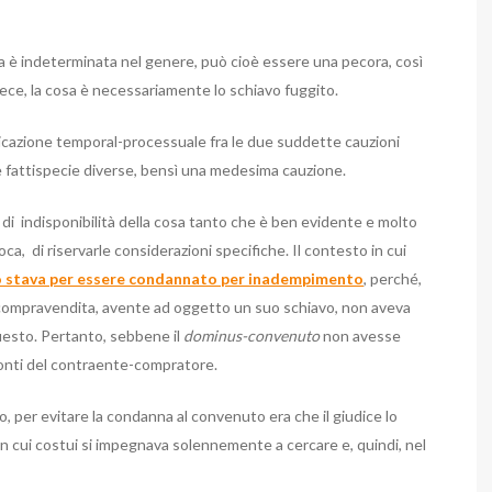
sa è indeterminata nel genere, può cioè essere una pecora, così
ece, la cosa è necessariamente lo schiavo fuggito.
 ubicazione temporal-processuale fra le due suddette cauzioni
ue fattispecie diverse, bensì una medesima cauzione.
 di indisponibilità della cosa tanto che è ben evidente e molto
oca, di riservarle considerazioni specifiche. Il contesto in cui
to stava per essere condannato per inadempimento
, perché,
compravendita, avente ad oggetto un suo schiavo, non aveva
uesto. Pertanto, sebbene il
dominus-convenuto
non avesse
ronti del contraente-compratore.
do, per evitare la condanna al convenuto era che il giudice lo
n cui costui si impegnava solennemente a cercare e, quindi, nel