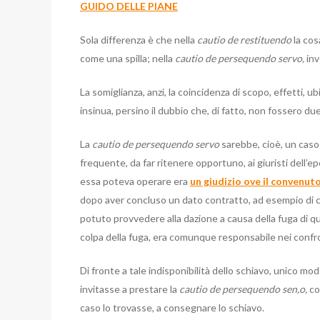
GUIDO DELLE PIANE
Sola differenza è che nella
cautio de restituendo
la co
come una spilla; nella
cautio de persequendo servo,
inv
La somiglianza, anzi, la coincidenza di scopo, effetti,
insinua, persino il dubbio che, di fatto, non fossero d
La
cautio de persequendo servo
sarebbe, cioè, un caso
frequente, da far ritenere opportuno, ai giuristi dell’ep
essa poteva operare era
un giudizio ove il convenu
dopo aver concluso un dato contratto, ad esempio di 
potuto provvedere alla dazione a causa della fuga di q
colpa della fuga, era comunque responsabile nei conf
Di fronte a tale indisponibilità dello schiavo, unico mo
invitasse a prestare la
cautio de persequendo sen,o,
co
caso lo trovasse, a consegnare lo schiavo.