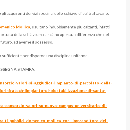
gli acquirenti dei vizi specifici dello schiavo di cui trattavano.
menico Mollica
, risultano indubbiamente più calzanti, infatti
fortuita della schiavo, ma lasciano aperta, a differenza che nel
n futuro, ad averne il possesso.
 sufficiente per disporne una disciplina uniforme.
ASSEGNA STAMPA:
sorzio-valori-si-aggiudica-limpianto-di-percolato-della-
io-infratech-limpianto-di-biostabilizzazione-di-santa-
ca-consorzio-valori-su-nuovo-campus-universitario-di-
ppalti-pubblici-domenico-mollica-con-limprenditore-del-