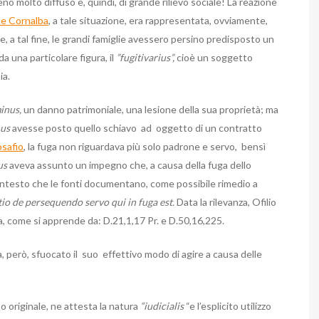
o molto diffuso e, quindi, di grande rilievo sociale!
La reazione
e Cornalba
, a tale situazione, era rappresentata, ovviamente,
e, a tal fine, le grandi famiglie avessero persino predisposto un
a una particolare figura, il
”fugitivarius”,
cioè un soggetto
ia.
inus,
un danno patrimoniale, una lesione della sua proprietà; ma
nus
avesse posto quello schiavo ad oggetto di un contratto
osafio
, la fuga non riguardava più solo padrone e servo, bensì
us
aveva assunto un impegno che, a causa della fuga dello
ontesto che le fonti documentano, come possibile rimedio a
tio de persequendo servo qui in fuga est.
Data la rilevanza, Ofilio
a, come si apprende da: D.21,1,17 Pr. e D.50,16,225.
a, però, sfuocato il suo effettivo modo di agire a causa delle
sso originale, ne attesta la natura
“iudicialis
“e l’esplicito utilizzo