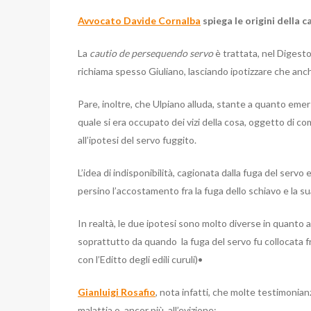
Avvocato Davide Cornalba
spiega le origini della
La
cautio de persequendo servo
è trattata, nel Digesto
richiama spesso Giuliano, lasciando ipotizzare che anc
Pare, inoltre, che Ulpiano alluda, stante a quanto emer
quale si era occupato dei vizi della cosa, oggetto di c
all’ipotesi del servo fuggito.
L’idea di indisponibilità, cagionata dalla fuga del serv
persino l’accostamento fra la fuga dello schiavo e la s
In realtà, le due ipotesi sono molto diverse in quanto a
soprattutto da quando la fuga del servo fu collocata fra 
con l’Editto degli edili curuli)
•
Gianluigi Rosafio
, nota infatti, che molte testimonian
malattia o, ancor più, all’evizione: