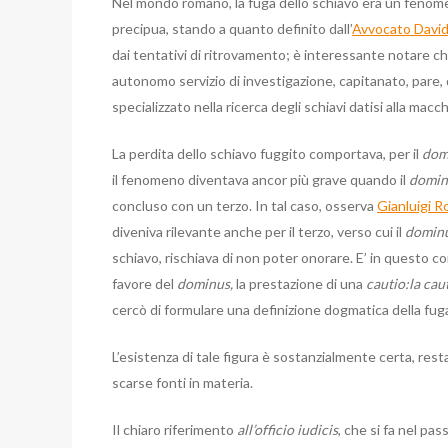
Nel mondo romano, la fuga dello schiavo era un fenomen
precipua, stando a quanto definito dall’
Avvocato David
dai tentativi di ritrovamento; è interessante notare ch
autonomo servizio di investigazione, capitanato, pare, d
specializzato nella ricerca degli schiavi datisi alla macch
La perdita dello schiavo fuggito comportava, per il
dom
il fenomeno diventava ancor più grave quando il
domi
concluso con un terzo.
In tal caso, osserva
Gianluigi R
diveniva rilevante anche per il terzo, verso cui il
domin
schiavo, rischiava di non poter onorare.
E’ in questo c
favore del
dominus,
la prestazione di una
cautio:la cau
cercò di formulare una definizione dogmatica della fug
L’esistenza di tale figura è sostanzialmente certa, rest
scarse fonti in materia.
Il chiaro riferimento
all’officio iudicis
, che si fa nel pa