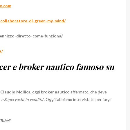
um.com
o-collaboratore-di-green-my-mind/
dennizzo-diretto-come-funziona/
a/
ncer e broker nautico famoso su
i
Claudio Mollica
, oggi
broker nautico
affermato, che deve
 e Superyacht in vendita
”. Oggi l’abbiamo intervistato per fargli
uTube?