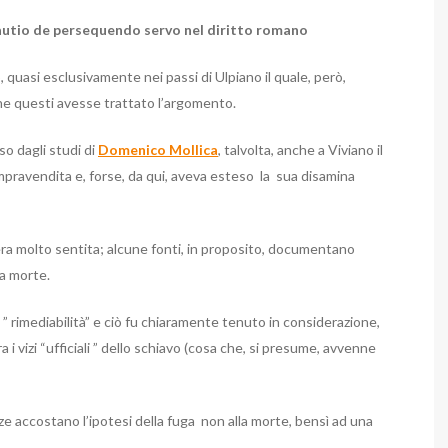
 cautio de persequendo servo nel diritto romano
, quasi esclusivamente nei passi di Ulpiano il quale, però,
he questi avesse trattato l’argomento.
so dagli studi di
Domenico Mollica
, talvolta, anche a Viviano il
ompravendita e, forse, da qui, aveva esteso la sua disamina
o era molto sentita; alcune fonti, in proposito, documentano
ua morte.
 ” rimediabilità” e ciò fu chiaramente tenuto in considerazione,
i vizi “ufficiali ” dello schiavo (cosa che, si presume, avvenne
ze accostano l’ipotesi della fuga non alla morte, bensì ad una