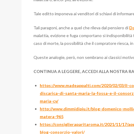
Tale editto imponeva ai venditori di schiavi di informare 
Tali paragoni, anche a quel che rileva dal pensiero di
Do
malattia, evizione e fuga comportano sì indisponibilità 
caso di morte, la possibilità che il compratore riesca, i
Queste analogie, però, non sembrano ai classici motivo
CONTINUA A LEGGERE, ACCEDI ALLA NOSTRA R
https://www.madeappalti.com/2020/02/03/il-con
discarica-di-santa-maria-la-fossa-e-il-consorz
maria-cv/
http://www.dimmidipiu.it/blog-domenico-molli
matera-965
https://consiglieraparitaroma.it/2021/11/17/a
blog-consorzio-valori/