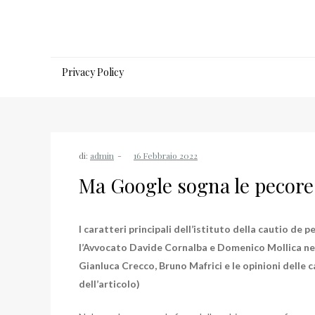
Salta
al
contenuto
Privacy Policy
di:
admin
Ma Google sogna le pecore 
I caratteri principali dell’istituto della cautio de
l’Avvocato Davide Cornalba e Domenico Mollica ne
Gianluca Crecco, Bruno Mafrici e le opinioni delle 
dell’articolo)