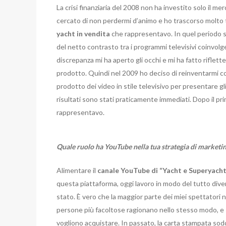
La crisi finanziaria del 2008 non ha investito solo il me
cercato di non perdermi d’animo e ho trascorso molto
yacht in vendita
che rappresentavo. In quel periodo 
del netto contrasto tra i programmi televisivi coinvolg
discrepanza mi ha aperto gli occhi e mi ha fatto riflett
prodotto. Quindi nel 2009 ho deciso di reinventarmi c
prodotto dei video in stile televisivo per presentare gl
risultati sono stati praticamente immediati. Dopo il pr
rappresentavo.
Quale ruolo ha YouTube nella tua strategia di marketi
Alimentare il
canale YouTube di “Yacht e Superyacht
questa piattaforma, oggi lavoro in modo del tutto dive
stato. È vero che la maggior parte dei miei spettatori
persone più facoltose ragionano nello stesso modo, e 
vogliono acquistare. In passato, la carta stampata s