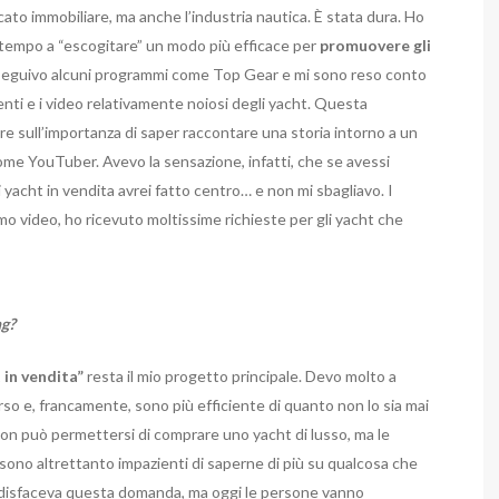
rcato immobiliare, ma anche l’industria nautica. È stata dura. Ho
 tempo a “escogitare” un modo più efficace per
promuovere gli
seguivo alcuni programmi come Top Gear e mi sono reso conto
enti e i video relativamente noiosi degli yacht. Questa
ere sull’importanza di saper raccontare una storia intorno a un
ome YouTuber. Avevo la sensazione, infatti, che se avessi
i yacht in vendita avrei fatto centro… e non mi sbagliavo. I
imo video, ho ricevuto moltissime richieste per gli yacht che
ng?
 in vendita”
resta il mio progetto principale. Devo molto a
rso e, francamente, sono più efficiente di quanto non lo sia mai
 non può permettersi di comprare uno yacht di lusso, ma le
sono altrettanto impazienti di saperne di più su qualcosa che
oddisfaceva questa domanda, ma oggi le persone vanno