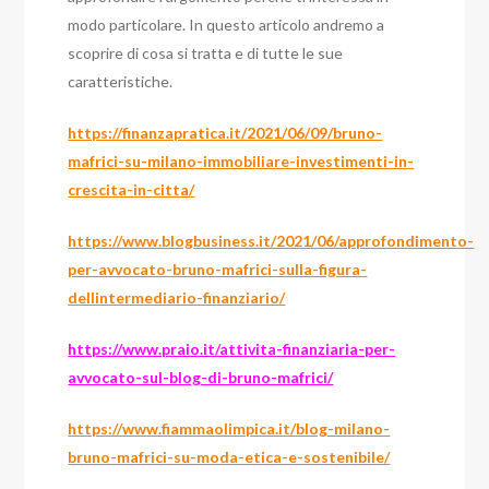
modo particolare. In questo articolo andremo a
scoprire di cosa si tratta e di tutte le sue
caratteristiche.
https://finanzapratica.it/2021/06/09/bruno-
mafrici-su-milano-immobiliare-investimenti-in-
crescita-in-citta/
https://www.blogbusiness.it/2021/06/approfondimento-
per-avvocato-bruno-mafrici-sulla-figura-
dellintermediario-finanziario/
https://www.praio.it/attivita-finanziaria-per-
avvocato-sul-blog-di-bruno-mafrici/
https://www.fiammaolimpica.it/blog-milano-
bruno-mafrici-su-moda-etica-e-sostenibile/