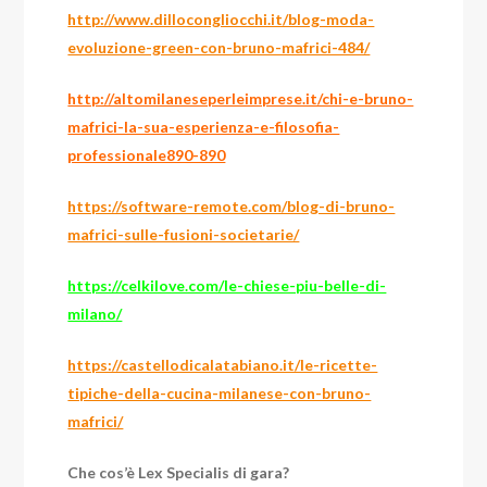
http://www.dillocongliocchi.it/blog-moda-
evoluzione-green-con-bruno-mafrici-484/
http://altomilaneseperleimprese.it/chi-e-bruno-
mafrici-la-sua-esperienza-e-filosofia-
professionale890-890
https://software-remote.com/blog-di-bruno-
mafrici-sulle-fusioni-societarie/
https://celkilove.com/le-chiese-piu-belle-di-
milano/
https://castellodicalatabiano.it/le-ricette-
tipiche-della-cucina-milanese-con-bruno-
mafrici/
Che cos’è Lex Specialis di gara?