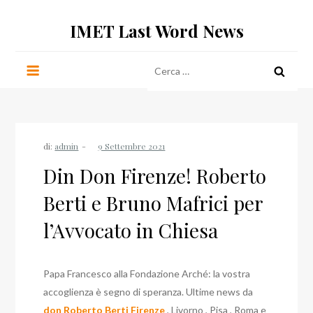
Salta
IMET Last Word News
al
contenuto
Ricerca
per:
di:
admin
Din Don Firenze! Roberto
Berti e Bruno Mafrici per
l’Avvocato in Chiesa
Papa Francesco alla Fondazione Arché: la vostra
accoglienza è segno di speranza. Ultime news da
don Roberto Berti Firenze
, Livorno , Pisa , Roma e