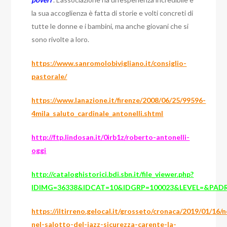
la sua accoglienza è fatta di storie e volti concreti di
tutte le donne e i bambini, ma anche giovani che si
sono rivolte a loro.
https://www.sanromolobivigliano.it/consiglio-
pastorale/
https://www.lanazione.it/firenze/2008/06/25/99596-
4mila_saluto_cardinale_antonelli.shtml
http://ftp.lindosan.it/0irb1z/roberto-antonelli-
oggi
http://cataloghistorici.bdi.sbn.it/file_viewer.php?
IDIMG=36338&IDCAT=10&IDGRP=100023&LEVEL=&PAD
https://iltirreno.gelocal.it/grosseto/cronaca/2019/01/16/n
nel-salotto-del-jazz-sicurezza-carente-la-