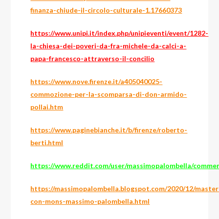
finanza-chiude-il-circolo-culturale-1.17660373
https://www.unipi.it/index.php/unipieventi/event/1282-
la-chiesa-dei-poveri-da-fra-michele-da-calci-a-
papa-francesco-attraverso-il-concilio
https://www.nove.firenze.it/a405040025-
commozione-per-la-scomparsa-di-don-armido-
pollai.htm
https://www.paginebianche.it/b/firenze/roberto-
berti.html
https://www.reddit.com/user/massimopalombella/comme
https://massimopalombella.blogspot.com/2020/12/master
con-mons-massimo-palombella.html