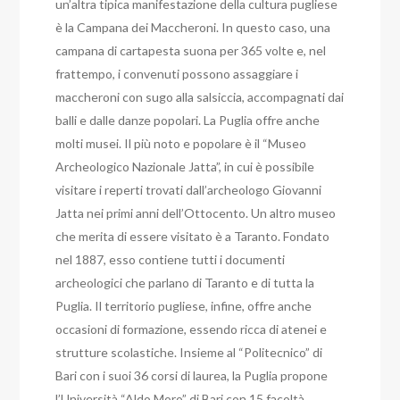
un’altra tipica manifestazione della cultura pugliese
è la Campana dei Maccheroni. In questo caso, una
campana di cartapesta suona per 365 volte e, nel
frattempo, i convenuti possono assaggiare i
maccheroni con sugo alla salsiccia, accompagnati dai
balli e dalle danze popolari. La Puglia offre anche
molti musei. Il più noto e popolare è il “Museo
Archeologico Nazionale Jatta”, in cui è possibile
visitare i reperti trovati dall’archeologo Giovanni
Jatta nei primi anni dell’Ottocento. Un altro museo
che merita di essere visitato è a Taranto. Fondato
nel 1887, esso contiene tutti i documenti
archeologici che parlano di Taranto e di tutta la
Puglia. Il territorio pugliese, infine, offre anche
occasioni di formazione, essendo ricca di atenei e
strutture scolastiche. Insieme al “Politecnico” di
Bari con i suoi 36 corsi di laurea, la Puglia propone
l’Università “Aldo Moro” di Bari con 15 facoltà,