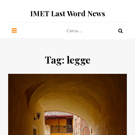
Salta
IMET Last Word News
al
contenuto
Ricerca
per:
Tag:
legge