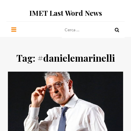
Salta
IMET Last Word News
al
contenuto
Ricerca
per:
Tag:
#danielemarinelli